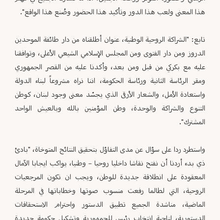
هذا المعنى ولعب هذا الدور وتأكيد هذا الحضور وصُنع هذا الواقع".
تابع: "الشراكة الروحية الوطنية، عنوان أطلقناه من دار طائفة الموحدين
الدروز ومن دار الفتوى ومن المجلس الإسلامي الشيعي الأعلى، وتوافقنا
عليه مع بكركي من قبل ومن بعد، وأكدنا عليه من القصر الجمهوري
ومقر الرئاسة الثانية ورئاسة الحكومة، اننا نراه مشروعاً لبناء الدولة
واستعادة الأمل، والشعار الأرقى الذي يجسّد معنى وجود لبنان، كوطن
التنوع والشراكة والوحدة، وطن المؤمنين بالله وبالعيش الواحد
المشترك".
واستطرد ردا على سؤال عن مدى التفاؤل بتحقيق النتائج المتوخاة، "بادئ
ذي بدء أردنا أن نفتح نقاشا داخليا روحيا – وطنيا، يواكب ايجابا الآمال
المعقودة على انطلاقة جديدة للوطن، ويجب ان تكون المرجعيات
الروحية، التي لطالما رفعت منسوب صوتها وخطاباتها في المرحلة
الماضية، مناشدة الجميع تطبيق الدستور واحترام الاستحقاقات
الدستورية، لناحية انتخاب رئيس للجمهورية وتشكيل حكومة جديدة