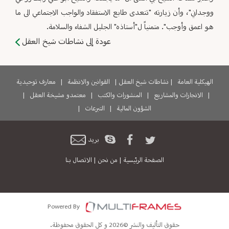
ووجداني"، وأن زيارته "تتعدى طابع الاستفقاد والواجب الاجتماعي الى ما
هو اعمق وأوجب". متمنياً ل"أستاذه" الجليل الشفاء والسلامة.
عودة إلى نشاطات شيخ العقل
الهيكلية العامة
|
نشاطات شيخ العقل
|
القوانين والانظمة
|
معارف توحيدية
|
الانجازات والمشاريع
|
المنشورات والكتب
|
معتمدو مشيخة العقل
|
الشؤون المالية
|
التبرعات
|
بريد
الصفحة الرئيسية
|
من نحن
|
الاتصال بنا
Powered By
حقوق التأليف والنشر ©2026 و كل الحقوق محفوظة.