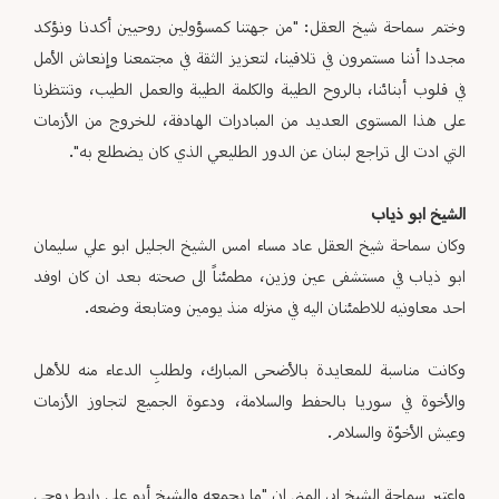
وختم سماحة شيخ العقل: "من جهتنا كمسؤولين روحيين أكدنا ونؤكد
مجددا أننا مستمرون في تلاقينا، لتعزيز الثقة في مجتمعنا وإنعاش الأمل
في قلوب أبنائنا، بالروح الطيبة والكلمة الطيبة والعمل الطيب، وتنتظرنا
على هذا المستوى العديد من المبادرات الهادفة، للخروج من الأزمات
التي ادت الى تراجع لبنان عن الدور الطليعي الذي كان يضطلع به".
الشيخ ابو ذياب
وكان سماحة شيخ العقل عاد مساء امس الشيخ الجليل ابو علي سليمان
ابو ذياب في مستشفى عين وزين، مطمئناً الى صحته بعد ان كان اوفد
احد معاونيه للاطمئنان اليه في منزله منذ يومين ومتابعة وضعه.
وكانت مناسبة للمعايدة بالأضحى المبارك، ولطلبِ الدعاء منه للأهل
والأخوة في سوريا بالحفط والسلامة، ودعوة الجميع لتجاوز الأزمات
وعيش الأخوّة والسلام.
واعتبر سماحة الشيخ ابي المنى ان "ما يجمعه والشيخ أبو علي رابط روحي