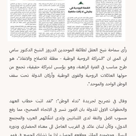
رأى سماحة شيخ العقل لطائفة الموحدين الدروز الشيخ الدكتور سامي
ابي المنى ان "الشراكة الروحية الوطنية - مظلة للاصلاح والانقاذ"، هو
طرح مناسب في الفترة الراهنة، وهو يؤسس لشراكة حقيقية، تجمع من
حولها العائلات الروحية والقوى الوطنية وأركان الدولة تحت سقف
الوطن الواحد والموحد".
وقال في تصريح لجريدة "نداء الوطن": "لقد اثبت خطاب العهد
والخطوات الاولى للدولة بان الامور تسير في الاتجاه الصحيح، مما رفع
منسوب الامل والثقة لدى اللبنانيين ولدى اشقّائهم العرب والمجتمع
الدولي، وكأن لبنان عائد في القريب العاجل الى معناه الحضاري ودوره
الرسالي وحضوره المؤثر وواقعه الجميل، اذا ما تشارك الجميع في فهم