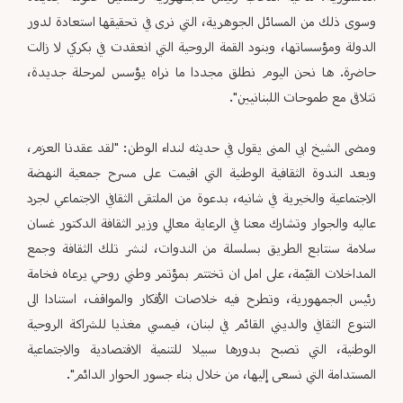
وسوى ذلك من المسائل الجوهرية، التي نرى في تحقيقها استعادة لدور
الدولة ومؤسساتها، وبنود القمة الروحية التي انعقدت في بكركي لا زالت
حاضرة. ها نحن اليوم نطلق مجددا ما نراه يؤسس لمرحلة جديدة،
تتلاقى مع طموحات اللبنانيين".
ومضى الشيخ ابي المنى يقول في حديثه لنداء الوطن: "لقد عقدنا العزم،
وبعد الندوة الثقافية الوطنية التي اقيمت على مسرح جمعية النهضة
الاجتماعية والخيرية في شانيه، بدعوة من الملتقى الثقافي الاجتماعي لجرد
عاليه والجوار وتشارك معنا في الرعاية معالي وزير الثقافة الدكتور غسان
سلامة سنتابع الطريق بسلسلة من الندوات، لنشر تلك الثقافة وجمع
المداخلات القيّمة، على امل ان تختتم بمؤتمر وطني روحي يرعاه فخامة
رئيس الجمهورية، وتطرح فيه خلاصات الأفكار والمواقف، استنادا الى
التنوع الثقافي والديني القائم في لبنان، فيمسي مغذيا للشراكة الروحية
الوطنية، التي تصبح بدورها سبيلا للتنمية الاقتصادية والاجتماعية
المستدامة التي نسعى إليها، من خلال بناء جسور الحوار الدائم".