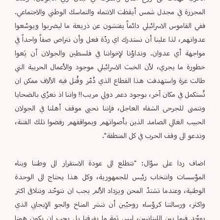
المجزرة في مجدل شمس أيقظت الانتماء والتماسك الوطني والاجتماعي.
ففي القاموس الاسرائيلي دائماً يفتشون عن ذريعة ما ليضربوا ويوسّعوا
عدوانهم، لذا علينا أن نستدرك اي ردّة فعل وأن نتراص صفاً واحداً في
مواجهة أي عدوان. ونداؤنا لإخواننا في فلسطين والجولان أن يَعوا
خطورة ما يجري، لأن الخبث الاسرائيلي موجود والأعمال الحربية التي
طالت غزة واستهدفت هذا القطاع الذي دُمّر وقُتل فيه الآلاف ممكن ان
تُستكمل في مكان آخر، بوجود دعم دولي مريب!! واننا اذ نعزّي بالضحايا
ونتمنى للجرحى الشفاء العاجل، فإننا نحيي موقف أهلنا في الجولان
الحبيب الغالي الصامد الذين بأصواتهم وبمواقفهم رفضوا تلك الفتنة،
وندعو الى وقف الحرب في كل المنطقة".
اضاف ردا على سؤال: "نتطلع الى عودة الاستقرار الى وطننا وبناء
المؤسسات وانتخاب رئيس للجمهورية، وكل هذا يحتاج الى الوحدة
الوطنية، وعندما تشتدّ المحن ويزداد الألم يجب ان نتوحّد ونتلاقى اكثر
واكثر، ورسالتنا كرؤساء روحيّين أن ننشر المناخ والجو الإيجابي الذي
يوحّد فيما بين اللبنانيين، ليس ثمة ما يفرقنا بل يجب ان يكون همنا