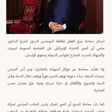
استنكر سماحة شيخ العقل لطائفة الموحدين الدروز الشيخ الدكتور
سامي أبي المنى الاعتداء الإسرائيلي على الضاحية الجنوبية لبيروت
والانتهاك الجديد الصارخ للقوانين الدولية وحقوق الإنسان.
واذ تقدّم سماحته من عوائل الشهداء بالتعازي، ومن أسر الجرحى
بتمنيات الشفاء، جدّد دعوته لوقف الحرب فوراً ووقف شلال الدماء وقتل
النساء والشيوخ والأطفال في حارة حريك وغزة، وفي مجدل شمس
الصابرة.
كما دان سماحة الشيخ أبي المنى اغتيال رئيس المكتب السياسي لحركة
حماس الشهيد اسماعيل هنية ومرافقه، وتوجّه بالتعزية من الشعب