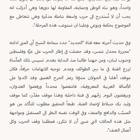
واحداً، وهو بناء الوطن وحمايته. المقاومة لها دورها وهي أدركت انه
يجب أن لا نُستدرج الى حرب واسعة شاملة مدمّرة وهي تتعاطى مع
الموضوع بحكمة وبوعي وعلينا ان نستوعب هذه المرحلة".
وفي حديث أجرته معه قناة "الجديد" جدد سماحة الشيخ أبي المنى ادانته
"مجزرة مجدل شمس، وقد حصلت في إطار الحرب على غزّة وفلسطين
وجنوب لبنان، ومن جهتنا طالبنا منذ البداية بعدم تسييس تلك المأساة
لزرع الفتنة في ما بين الطوائف وعدم توجيه الاتهامات جزافاً، فكان
موقف أهلنا في الجولان مشرّفا رغم الجرح العميق وقد اكدوا على
الأصالة العربية المعروفية، فانتفضوا مجدداً ورفضوا العدوان،
ويرفضون اليوم زجّهم في فتنة داخلية وهذا موقف مقدّر، كما موقف
وليد بك جنبلاط لإخماد الفتنة. طبعاً التحقيق مطلوب للتأكد من هو
المسبّب والدافع والمنفذ، وفي الوقت نفسه النظر الى المستقبل ومواجهة
مثل هذه الحالات التي عسى أن لا تتكرر، فمطلبنا وقف الحرب وكل
أعمال العنف".