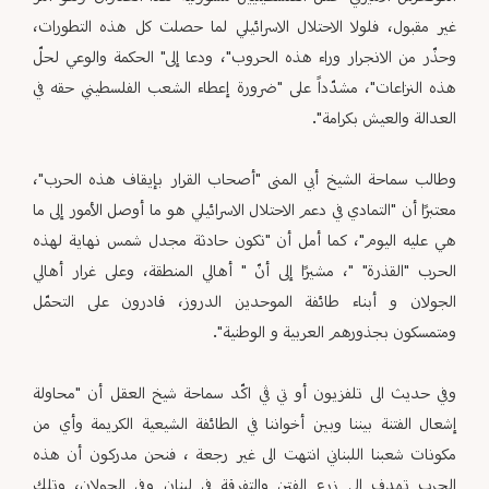
غير مقبول، فلولا الاحتلال الاسرائيلي لما حصلت كل هذه التطورات،
وحذّر من الانجرار وراء هذه الحروب"، ودعا إلى" الحكمة والوعي لحلّ
هذه النزاعات"، مشدّداً على "ضرورة إعطاء الشعب الفلسطيني حقه في
العدالة والعيش بكرامة".
وطالب سماحة الشيخ أبي المنى "أصحاب القرار بإيقاف هذه الحرب"،
معتبرًا أن "التمادي في دعم الاحتلال الاسرائيلي هو ما أوصل الأمور إلى ما
هي عليه اليوم"، كما أمل أن "تكون حادثة مجدل شمس نهاية لهذه
الحرب "القذرة" "، مشيرًا إلى أنّ " أهالي المنطقة، وعلى غرار أهالي
الجولان و أبناء طائفة الموحدين الدروز، قادرون على التحمّل
ومتمسكون بجذورهم العربية و الوطنية".
وفي حديث الى تلفزيون أو تي ڤي اكّد سماحة شيخ العقل أن "محاولة
إشعال الفتنة بيننا وبين أخواننا في الطائفة الشيعية الكريمة وأي من
مكونات شعبنا اللبناني انتهت الى غير رجعة ، فنحن مدركون أن هذه
الحرب تهدف الى زرع الفتن والتفرقة في لبنان وفي الجولان، وتلك