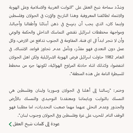
وشدّد سماحة شيخ العقل على "الثوابت العربية والاسلامية وعلى الهوية
والانتماء لطائفتنا المعروفية وهذا التاريخ والإرث في الجولان وفلسطين
واينما كان، الذي يجب أن يترسخ في ذهن أبنائنا وأطفالنا وأجيالنا.
ومواجهة مخططات اسرائيل تقتضي التماسك الداخلي والحكمة والوعي
وأن لا ننجر ابداً الى اي فتنة. المقاومة في الجنوب تدافع عن الارض، وكل
عمل دون التعدي فهو مقدّر، ونأمل عدم تجاوز قواعد الاشتباك. في
العام 1982 حاولت اسرائيل فرض الهوية الاسرائيلية ولكن اهل الجولان
انتفضوا، وكذلك اثناء حادثة المراوح الهوائية، لكونها جزء من مخطط
للسيطرة التامة على هذه المنطقة".
وختم: "رسالتنا إلى أهلنا في الجولان وسوريا ولبنان وفلسطين هي
التمسك بالثوابت وبايماننا ومعتقدنا التوحيدي والتمسك بالأرض
والجذور وعدم التخلي عنهما مهما صعبت التحديات، اما مطلبنا فهو
الوقف التام للحرب على غزة وفلسطين وفي الجولان وجنوب لبنان".
عودة إلى كلمات شيخ العقل