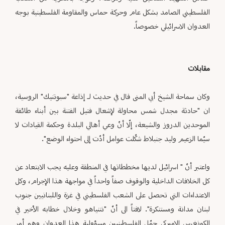
الفلسطيني الصامد بشكل عام وحركة حماس والمقاومة الفلسطينية بوجه
العدوان الاسرائيلي خصوصاً.
مقابلات
وكان سماحة الشيخ أبي المنى قال في حديث لـ إذاعة "سبوتنيك" الروسية،
ان "حادثة مجدل شمس محاولة لإشعال فتيل الفتنة بين أبناء طائفة
الموحدين الدروز والشيعة، إلّا أنّ وعي أهالي البلدة وحكمة القيادات لا
سيّما الزعيم وليد جنبلاط شكّلت عوامل أدّت إلى احتواء الوضع".
واعتبر أنّ " اسرائيل لديها مخططاتها في المنطقة وعليه يجب الابتعاد عن
كل الخلافات الداخلية والوقوف صفاً واحداً في مواجهة هذا الإجرام، وكل
الاعتداءات التي تحصل على الشعب الفلسطيني في غزة واللبنانيين جنوب
لبنان مدانة ومستنكرة". لافتاً الى أنّ "نتنياهو وخلال خطابه الأخير في
الكونغرس الاميركي حمّل الفلسطينيين مسؤولية هذا العدوان وهو أمر