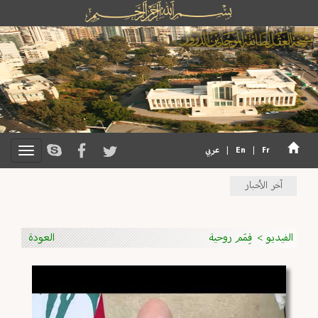
Fr
|
En
|
عربي
آخر الأخبار
الفيديو
>
قِمَم روحية
العودة