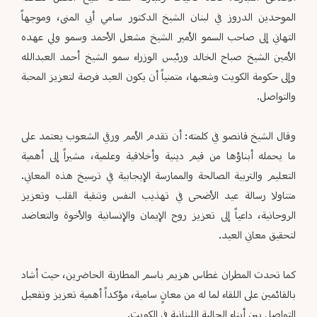
الموحدين الدروز في لبنان الشيخ الدكتور سامي أبي المنى، وموجهاً
التهاني إلى صاحب السمو الأمير الشيخ مشعل الأحمد وسمو ولي عهده
الأمين الشيخ صباح الخالد ورئيس الوزراء سمو الشيخ أحمد العبدالله
وإلى حكومة الكويت وشعبها، متمنياً أن يكون العيد فرصة لتعزيز المحبة
والتواصل.
وقال الشيخ قانصو في كلمته: أن تقدم الأمم ورقي الشعوب يعتمد على
ما يحمله أبناؤها من قيم دينية وأخلاقية وعلمية، مشيراً إلى أهمية
التعليم والتربية الصالحة والممارسة الإيجابية في ترسيخ هذه المعاني.
متناولا رسالة عيد الأضحى في تهذيب النفس وتنقية القلب وتعزيز
الروحانية، داعياً إلى تعزيز روح الإيمان والإنسانية والأخوة والتعاضد
لتحقيق معاني العيد.
كما تحدث المطران غطاس هزيم باسم المطارنة الحاضرين، حيث أشاد
بالقائمين على اللقاء لما له من معانٍ سامية، مؤكداً أهمية تعزيز وتفعيل
التواصل بين أبناء الجالية اللبنانية في الكويت.