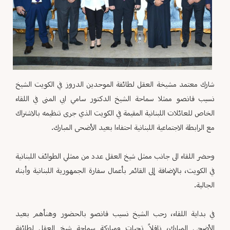
شارك معتمد مشيخة العقل لطائفة الموحدين الدروز في الكويت الشيخ
نسيب قانصو ممثلا سماحة الشيخ الدكتور سامي ابي المنى في اللقاء
الخاص للعائلات اللبنانية المقيمة في الكويت الذي جرى تنظيمه بالاشتراك
مع الرابطة الاجتماعية اللبنانية احتفاءا بعيد الأضحى المبارك.
وحضر اللقاء الى جانب ممثل شيخ العقل عدد من ممثلي الطوائف اللبنانية
في الكويت، بالإضافة إلى القائم بأعمال سفارة الجمهورية اللبنانية وأبناء
الجالية.
في بداية اللقاء، رحب الشيخ نسيب قانصو بالحضور وهنأهم بعيد
الأضحى المبارك، ناقلاً تحيات ومباركة سماحة شيخ العقل لطائفة