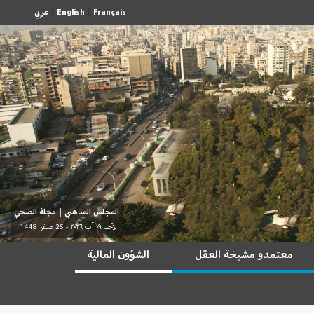
|
|
Français
English
عربي
المجلس المذهبي
|
مجلة الضحي
الأحد ٠٩ آب ٢٠٢٦ - 25 صفر 1448
معتمدو مشيخة العقل
الشؤون المالية