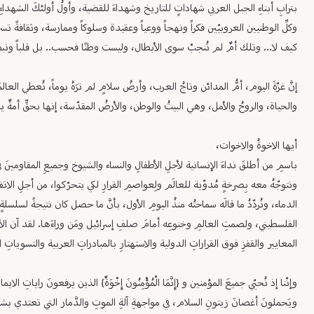
بترابِ أبناءِ الجبل العربي شهاداتٍ للتاريخ وشهداءَ للقضية، وأولُ أولئكَ الشهداء
وكلِّ الوطنيين العروبيّين فكراً ونهجاً ووعياً وعقيدة وسلوكاً وممارسة، وثقافةً تسر
كيف لا... وتلك أمٌ لم تُنجبْ سوى الأبطال، وليست وطنًا فحسب.. بل قلباً ونبض
إنَّ غزّةَ اليوم، أمُّ المدائن وتاجُ العرب، وأرضُ سلامٍ لم ترَهُ يوماً، تُعطي الع
والحياة، والروحُ والأمل، وهي البيتُ والوطن، والأرضُ المقدّسة، إنها بحقٍّ أمةٌ ي
أيها الاخوةُ والاخوات،
باسمِ من أطلقَ نداءَ الإنسانية لأجلِ الأطفالِ والنساء والشيوخ وجميعِ المقاومين
ونتوجّهُ معه بِصرخةٍ مُدوّية للعالَم ولِعواصمِ القرارِ لكي يتحرّكوا، من أجلِ الات
الدماء، ونُردّدُ ما قالَه سماحتُه منذُ اليومِ الأول، بأنَّ ما حصل كان نتيجةً لسلسل
الفلسطيني، ولصمتِ العالمِ وخنوعِه أمامَ صلفِ إسرائيل ومَن وراءَها. لقد آن الأوان
المعايير والقفزِ فوق القراراتِ الدولية والاستهتارِ بالمبادراتِ العربية والتسوياتِ 
وإنّنا إذ نُحيّي جميعَ المؤمنين و {إِنَّمَا الْمُؤْمِنُونَ إِخْوَةٌ} الذين يرفعونَ راياتِ 
ويَحملونَ أغصانَ زيتونِ السلام، في مواجهةِ آلةِ الموتِ والدَّمار التي تعتدي بشكلٍ