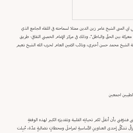
ي المنى الشيخ عامر زين الدين ممثلا لسماحته في اللقاء الجامع الذي
ركة بين الحقّ والباطل". وذلك في مركز الإمام الخميني الثقافي- طريق
امة الشيخ محمد حسن أختري، ونائب الامين العام لحزب الله الشيخ نعيم
لطيبين اجمعين
رّفني بأن أنقلَ لكم تحياتِه القلبية وتقديرَه الكبير لهذه الوقفةِ
ُ تشكّلُ إحدى العناوينِ الأساسيةِ لمراحلَ ومحطاتٍ نضاليةٍ عدّة، جُبِلت