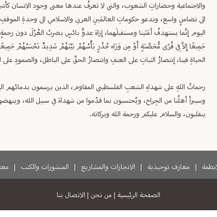
والاجتماعية وحضاراتِ الشعوب، والتي لا تعرفُ عندها معنى وجود الانسان كأشرف المخلوقات
الى تضامنٍ واسع، وندعو حكوماتِ العالمَينِ العربي والاسلامي الى وحدةِ الموقفِ وا
اليوم إنَّما يستهدفُ أمَتَينا ومستقبلَهما، إزاءَ عدوٍّ بائسٍ يضربُ العُزّلَ دون رحمةٍ 
جَمِيعًا إِلاَّ فِي قُرًى مُّحَصَّنَةٍ أَوْ مِن وَرَاء جُدُرٍ بَأْسُهُمْ بَيْنَهُمْ شَدِيدٌ تَحْسَبُهُمْ جَمِ
الحياةِ فينا، إنتصارُ الثباتِ على العنفِ وانتصارُ الحقِّ على الباطل، والصمودِ على
رحماتُ اللهِ على شهداءِ الشعبِ الفلسطيني المقاوم، الذين يرسمون بدمائهم اليو
وسيبرأ أهلُنا من الجِراح، ويُحتسبون بما قدّموا من شهداءَ في سبيل الله، وين
ينقلبون، والسلام عليكم ورحمة الله وبركاته.
لانظمة
|
معارف توحيدية
|
الانجازات والمشاريع
|
المنشورات والكتب
|
معتم
الصفحة الرئيسية
|
من نحن
|
الاتصال بنا