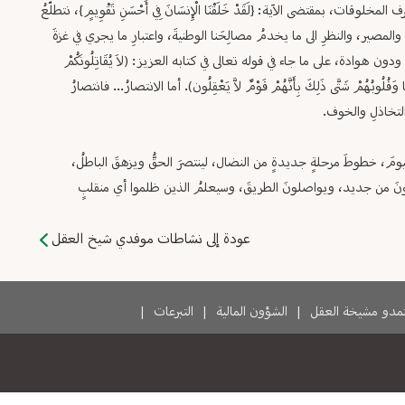
، بمقتضى الآية: {لَقَدْ خَلَقْنَا الْإِنسَانَ فِي أَحْسَنِ تَقْوِيمٍ}، نتطلّعُ
لمصير، والنظرِ الى ما يخدمُ مصالِحَنا الوطنيةَ، واعتبارِ ما يجري في غزةَ
ودون هوادة، على ما جاء في قوله تعالى في كتابه العزيز: (لاَ يُقَاتِلُونَكُمْ
يعًا وَقُلُوبُهُمْ شَتَّى ذَلِكَ بِأَنَّهُمْ قَوْمٌ لاَّ يَعْقِلُون). أما الانتصارُ... فانتصارُ
 التخاذلِ والخوف.
مَ، خطوطَ مرحلةٍ جديدةٍ من النضال، لينتصرَ الحقُّ ويزهقَ الباطلُ،
هضونَ من جديد، ويواصلونَ الطريقَ، وسيعلمُ الذين ظلموا أي منقلبٍ
عودة إلى نشاطات موفدي شيخ العقل
دو مشيخة العقل
|
الشؤون المالية
|
التبرعات
|