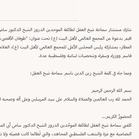
شارك مستشار سماحة شيخ العقل لطائفة الموحدين الدروز الشيخ الدكتور سامي اب
اقيم بدعوة من المجمع العالمي لأهل البيت (ع) تحت عنوان: "طوفان الأقصى، مع
المطار، بمشاركة رئيس المجلس الأعلى للمجمع العالمي لأهل البيت (ع)، العل
قاسم ووزراء وسفراء وشخصيات لبنانية وفلسطينية عدة.
ومما جاء في كلمة الشيخ زين الدين باسم سماحة شيخ العقل:
بسم الله الرحمن الرحيم
الحمد لله رب العالمين والصلاة والسلام على سيد المرسلين وعلى آله وصحبه ا
الحضورُ الكريم...
كلفني سماحة شيخ العقل لطائفة الموحّدين الدروز الشيخ الدكتور سامي أبي المنى فش
التضامنية مع غزة والشعب الفلسطيني المجاهد، والتي لَطالما كانت قضيتَه ولا تزال