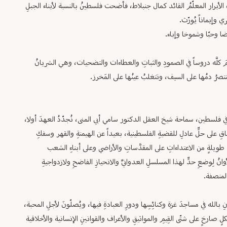
ِ الأبرار المعلّمُ القائد كمال جنبلاط، فأضحت فلسطينُ بالنسبة لأبناء الجبلِ
ي وإيماناً يُورّث.
ا وحبّا وشموخا وإباء.
المَ كلَّه دروساً في الصمودِ والثباتِ والعطاءات والتضحيات، وهي الشريانُ
نتصرُ دمُها على السيف، وتتغلبُ عينُها على المَخرز.
َ في فلسطين، سماحة شيخ العقل الدكتور سامي أبي المنى، نُجدّدُ العهدَ أولا،
فاقِ على حلٍّ عادلِ للقضيةِ الفلسطينية، بعيداً عن الهيمنةِ والقهر وسفكِ
ةٍ طويلةٍ من الاعتداءاتِ على المقدَّساتِ والأراضي وعلى أبناءِ الشعب
ُ لِوضعِ حدٍّ لهذا المسلسلِ العدوانيِّ والانحيازِ الفاضحِ ولازدواجيةِ
المنصفة.
الايمانِ بالله في مساجدَ غزة وكنائِسِها ودورِ العبادةِ فيها، ويُصلّونَ لأجلِ المحبة،
 صارخٍ على شتّى القِيمِ والمواثيقِ والأعراف والقوانينِ الإنسانية والأخلاقية