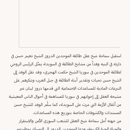
استقبل سماحة شيخ عقل طائفة الموحدين الدروز الشيخ نعيم حسن في
دارته في البنيه وفداً من مشايخ الطائفة في السويداء يمثّل الرئيس الروحي
لطائفة الموحدين في سوريا الشيخ حكمت الهجري، وقد نقل الوفد إلى
الشيخ حسن تحيات وتقدير أبناء الطائفة في جبل العرب وشكرهم على
التبرعات المادية للمساعدات الاجتماعية التي قدمها دروز لبنان عبر
مشيخة العقل إلى إخوانهم في سوريا للمساهمة في أحوال الناس المعيشية
من أثقال الأزمة التي مرت على السويداء، كما سلّم الوفد للشيخ حسن
المستندات والكشوفات الخاصة بتوزيع هذه المساعدات.
من جهته أمل سماحة شيخ العقل للشعب السوري الأمن والاستقرار
والحياة الحرة الكريمة، ودعا الموحدين الدروز إلى التمسك بوطنيتهم