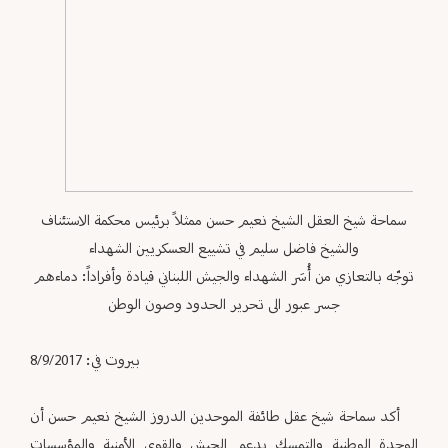
سماحة شيخ العقل الشيخ نعيم حسن ممثلاً برئيس محكمة الاستئناف
والشيخ فاضل سليم في تشييع العسكريين الشهداء
توجّه بالتعازي من أُسَر الشهداء والجيش اللبناني قيادة وأفراداً: دماءهم
جسر عبور الى تحرير الحدود وصون الوطن
بيروت في: 8/9/2017
أكد سماحة شيخ عقل طائفة الموحدين الدروز الشيخ نعيم حسن أن
الوحدة الوطنية والتمسك بدعم الجيش والقوى الأمنية والمؤسسات