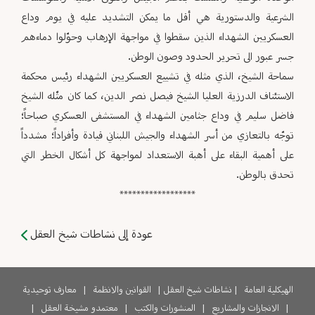
الشرعية والدستورية هي أقل ما يمكن التشديد عليه في يوم وداع
العسكريين الشهداء الذين سقطوا في مواجهة الإرهاب وحوّلوا دماءهم
جسر عبور الى تحرير الحدود وصون الوطن.
سماحة الشيخ، الذي مثله في تشييع العسكريين الشهداء رئيس محكمة
الاستئناف الدرزية العليا الشيخ فيصل نصر الدين، كما كان مثّله الشيخ
فاضل سليم في وداع جثامين الشهداء في المستشفى العسكري صباحاً؛
توجّه بالتعازي من أسر الشهداء والجيش اللبناني قيادة وأفراداً؛ مشدداً
على أهمية البقاء على أهبة الاستعداد لمواجهة كل أشكال الخطر التي
تحدق بالوطن.
******************
عودة إلى نشاطات شيخ العقل
الهيكلية العامة
|
نشاطات شيخ العقل
|
القوانين والانظمة
|
معارف توحيدية
|
الانجازات والمشاريع
|
المنشورات والكتب
|
معتمدو مشيخة العقل
|