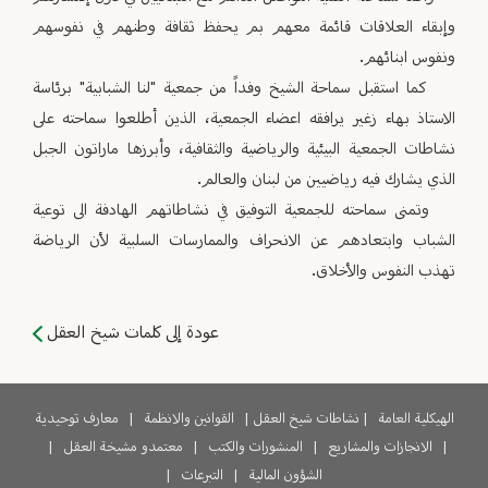
وإبقاء العلاقات قائمة معهم بم يحفظ ثقافة وطنهم في نفوسهم
ونفوس ابنائهم.
كما استقبل سماحة الشيخ وفداً من جمعية "لنا الشبابية" برئاسة
الاستاذ بهاء زغير يرافقه اعضاء الجمعية، الذين أطلعوا سماحته على
نشاطات الجمعية البيئية والرياضية والثقافية، وأبرزها ماراتون الجبل
الذي يشارك فيه رياضيين من لبنان والعالم.
وتمنى سماحته للجمعية التوفيق في نشاطاتهم الهادفة الى توعية
الشباب وابتعادهم عن الانحراف والممارسات السلبية لأن الرياضة
تهذب النفوس والأخلاق.
عودة إلى كلمات شيخ العقل
الهيكلية العامة
|
نشاطات شيخ العقل
|
القوانين والانظمة
|
معارف توحيدية
|
الانجازات والمشاريع
|
المنشورات والكتب
|
معتمدو مشيخة العقل
|
الشؤون المالية
|
التبرعات
|