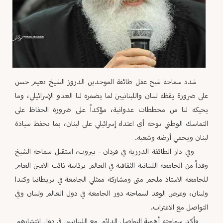
شدد سماحة شيخ عقل طائفة الموحدين الدروز الشيخ نعيم حسن
على ضرورة يقظة لبنان واللبنانيين لما يضمره لنا العدو الإسرائيلي، وما
يحيكه لنا من مخططات عدوانية، مؤكداً على ضرورة الحفاظ على
التماسك الوطني بوجه أي اعتداء إسرائيلي على لبنان، بما يحفظ سيادة
لبنان ويحمي أرضه وشعبه.
وفي دار الطائفة الدرزية في فردان - بيروت، استقبل سماحة الشيخ
وفداً من الجامعة اللبنانية الثقافية في العالم برئاسة نائب الامين العام
للجامعة الاستاذ ملحم متى ومشاركة ممثلي الجامعة في بريطانيا وكندا
ولبنان، وعرض الوفد لسماحته دور الجامعة في دول العالم ولبنان وفي
التواصل مع الاغتراب.
وأكد سماحته أهمية التواصل الدائم مع اللبنانيين في دول إنتشارهم