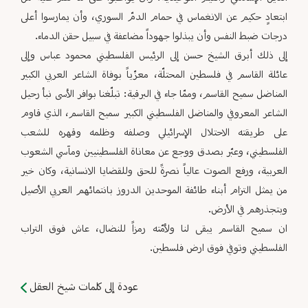
ابتعادٍ حكيم عن الانغماس في حمام الدمّ السوري، وأن يمارسوا أعلى
درجات ضبط النفس وأن يبذلوا جهوداً مضاعفة في سبيل حقن الدماء.
إلى ذلك أبرق الشيخ حسن إلى الرئيس الفلسطيني محمود عباس وإلى
عائلة القاسم في فلسطين المحتلّة، معزّياً بوفاة الشاعر العربي الكبير
المناضل سميح القاسم، وممّا جاء في البرقية: تبلّغنا بوافر الأسى نبأ رحيل
الشاعر المعروفي والمناضل الفلسطيني الكبير سميح القاسم، الذي قاوم
على طريقته الاحتلال الإسرائيلي وصلفه وظلمه وقهره للشعب
الفلسطيني، وعبّر بصدق ووجع عن معاناة الفلسطينيين ومآسي الشعوب
العربية، ورفع الصوت عالياً نصرةً للحق وللقضايا الانسانية، وكان خير
من يمثل التزام أبناء طائفة الموحدين الدروز بانتمائهم العربي الأصيل
وبتجذرهم في الأرض.
ان سميح القاسم يبقى لنا ولأمّته رمزاً للنضال، عاش فوق التراب
الفلسطيني وتوفي فوق ارض فلسطين.
عودة إلى كلمات شيخ العقل