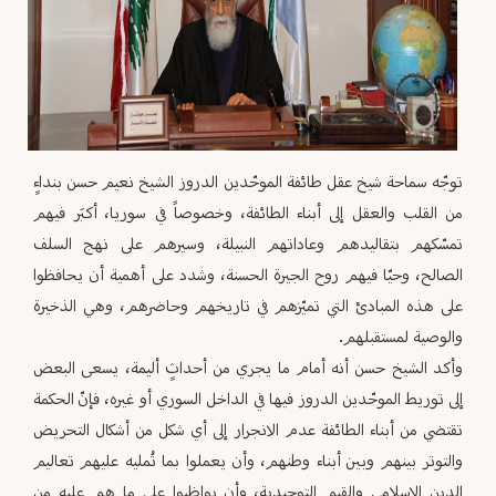
توجّه سماحة شيخ عقل طائفة الموحّدين الدروز الشيخ نعيم حسن بنداءٍ
من القلب والعقل إلى أبناء الطائفة، وخصوصاً في سوريا، أكبَر فيهم
تمسّكهم بتقاليدهم وعاداتهم النبيلة، وسيرهم على نهج السلف
الصالح، وحيّا فيهم روح الجيرة الحسنة، وشدد على أهمية أن يحافظوا
على هذه المبادئ التي تميّزهم في تاريخهم وحاضرهم، وهي الذخيرة
والوصية لمستقبلهم.
وأكد الشيخ حسن أنه أمام ما يجري من أحداثٍ أليمة، يسعى البعض
إلى توريط الموحّدين الدروز فيها في الداخل السوري أو غيره، فإنّ الحكمة
تقتضي من أبناء الطائفة عدم الانجرار إلى أي شكل من أشكال التحريض
والتوتر بينهم وبين أبناء وطنهم، وأن يعملوا بما تُمليه عليهم تعاليم
الدين الإسلامي والقيم التوحيدية، وأن يواظبوا على ما هم عليه من