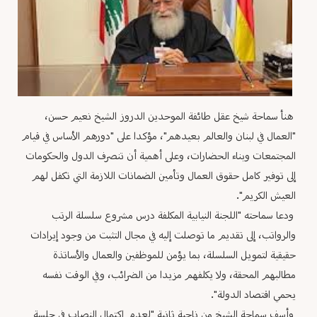
هنأ سماحة شيخ عقل طائفة الموحدين الدروز الشيخ نعيم حسن،
"العمال في لبنان والعالم بعيدهم"، مؤكدا على "دورهم الأساس في قيام
المجتمعات وبناء الحضارات، وعلى أهمية أن تنصرف الدول والحكومات
إلى توفير كامل حقوق العمال وتأمين الضمانات اللازمة التي تكفل لهم
العيش الكريم".
ودعا سماحته "اللجنة النيابية المكلفة درس مشروع سلسلة الرتب
والرواتب، إلى تقديم ما توصلت إليه في مجال التثبت من وجود إيرادات
حقيقية لتمويل السلسلة، بما يؤمن للموظفين والعمال والأساتذة
مطالبهم المحقة، ولا يكلفهم مزيدا من الضرائب، وفي الوقت نفسه
يحمي اقتصاد الدولة".
وأسف سماحة الشيخ من ناحية ثانية "لعدم اكتمال النصاب في جلسة