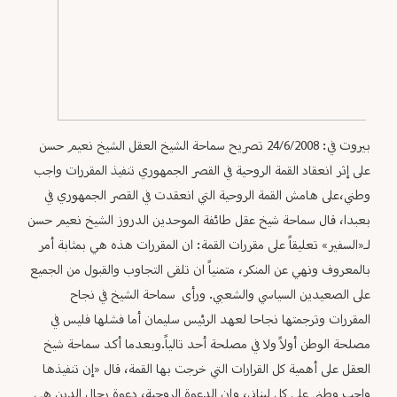
بيروت في: 24/6/2008 تصريح سماحة الشيخ العقل الشيخ نعيم حسن
على إثر انعقاد القمة الروحية في القصر الجمهوري تنفيذ المقررات واجب
وطني،على هامش القمة الروحية التي انعقدت في القصر الجمهوري في
بعبدا، قال سماحة شيخ عقل طائفة الموحدين الدروز الشيخ نعيم حسن
لـ«السفير» تعليقاً على مقررات القمة: ان المقررات هذه هي بمثابة أمر
بالمعروف ونهي عن المنكر، متمنياً ان تلقى التجاوب والقبول من الجميع
على الصعيدين السياسي والشعبي. ورأى سماحة الشيخ في نجاح
المقررات وترجمتها نجاحا لعهد الرئيس سليمان أما فشلها فليس في
مصلحة الوطن أولاً ولا في مصلحة أحد تالياً.وبعدما أكد سماحة شيخ
العقل على أهمية كل القرارات التي خرجت بها القمة، قال «إن تنفيذها
واجب وطني على كل لبناني، وإن الدعوة الروحية، دعوة رجال الدين هي